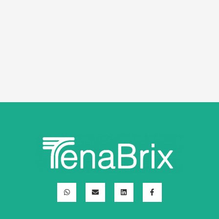
ف
ل
ا
و
ي
ي
ل
ا
س
ن
م
ت
ب
ك
غ
س
و
د
ل
آ