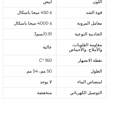
اللون
أبيض
قوة الشد
≥ 450 ميجا باسكال
معامل المرونة
≥ 4000 ميجا باسكال
الجاذبية النوعية
0.91/سم3
مقاومة القلويات،
عالية
والأملاح، والأحماض
نقطة الانصهار
160 °C
الطول
50 مم، 54 مم
امتصاص الماء
لا يوجد
التوصيل الكهربائي
منخفضة