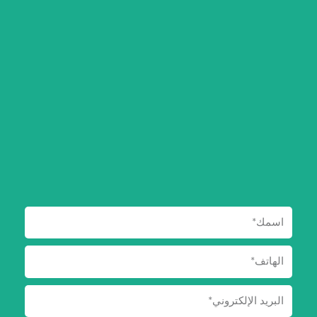
ك
إ
ف
ب
-
ن
ف
اسمك
الهاتف
البريد
الإلكتروني