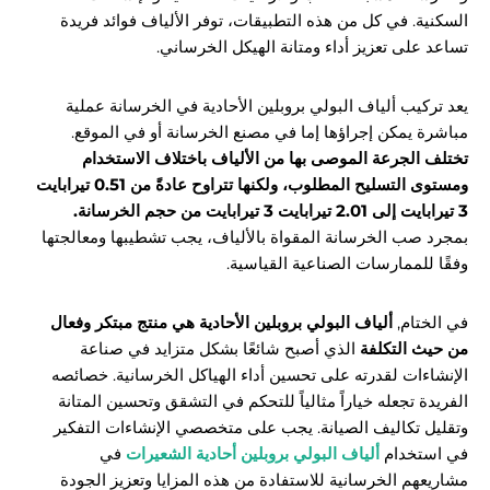
السكنية. في كل من هذه التطبيقات، توفر الألياف فوائد فريدة
تساعد على تعزيز أداء ومتانة الهيكل الخرساني.
يعد تركيب ألياف البولي بروبلين الأحادية في الخرسانة عملية
مباشرة يمكن إجراؤها إما في مصنع الخرسانة أو في الموقع.
تختلف الجرعة الموصى بها من الألياف باختلاف الاستخدام
ومستوى التسليح المطلوب، ولكنها تتراوح عادةً من 0.51 تيرابايت
3 تيرابايت إلى 2.01 تيرابايت 3 تيرابايت من حجم الخرسانة.
بمجرد صب الخرسانة المقواة بالألياف، يجب تشطيبها ومعالجتها
وفقًا للممارسات الصناعية القياسية.
في الختام,
ألياف البولي بروبلين الأحادية هي منتج مبتكر وفعال
من حيث التكلفة
الذي أصبح شائعًا بشكل متزايد في صناعة
الإنشاءات لقدرته على تحسين أداء الهياكل الخرسانية. خصائصه
الفريدة تجعله خياراً مثالياً للتحكم في التشقق وتحسين المتانة
وتقليل تكاليف الصيانة. يجب على متخصصي الإنشاءات التفكير
في استخدام
ألياف البولي بروبلين أحادية الشعيرات
في
مشاريعهم الخرسانية للاستفادة من هذه المزايا وتعزيز الجودة