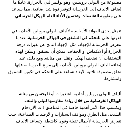
مصنوعة من البولي بروبيلين، وهو بوليمر لدن بالحرارة. عادةً ما
تُضاف الألياف إلى الخرسانة لتوفير قوة شد إضافية، مما يساعد
على
مقاومة التشققات وتحسين الأداء العام للهيكل الخرساني
.
تتمثل إحدى الفوائد الأساسية لألياف البولي بروبلين الأحادية في
قدرتها على
للتحكم في التشقق في الهياكل الخرسانية
. عندما
تتعرض الخرسانة للإجهاد، مثل الإجهاد الناتج عن تغيرات درجة
الحرارة أو الانكماش أو الجفاف، يمكن أن تتشقق. ويمكن لهذه
التشققات أن تضعف الهيكل وتقلل من متانته. ومع ذلك، عند
إضافة ألياف البولي بروبلين الأحادية إلى مزيج الخرسانة، فإنها
تخلق مصفوفة ثلاثية الأبعاد تساعد على التحكم في تكوين الشقوق
وانتشارها.
ألياف البولي بروبلين أحادية الشعيرات أيضًا
يحسن من متانة
الهياكل الخرسانية من خلال زيادة مقاومتها للبلى والتلف
.
ويكتسب هذا الأمر أهمية خاصة في المناطق ذات الازدحام
الشديد، مثل الطرق ومواقف السيارات والأرضيات الصناعية، حيث
تتعرض الخرسانة لأحمال ثقيلة وقوى كاشطة. وتساعد الألياف