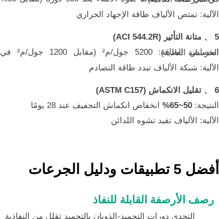
الآلية: تمتص الألياف طاقة الإجهاد الحراري
5 、 متانة التأثير (ACI 544.2R)
امتصاص الطاقة: 5200 جول/م² (مقابل 1200 جول/م² في الخرسانة العادية)
الآلية: شبكة الألياف تبدد طاقة التصادم
6 、 تقليل الانكماش (ASTM C157)
النتيجة:
50~65%
انخفاض انكماش التجفيف عند 28 يومًا
الآلية: الألياف تقيد تشوه اللدائن
أفضل 5 تطبيقات ودليل الجرعات
رصف الأرصفة القابلة للنفاذ
التحدي دورات التجميد-الذوبان بالتجميد تقلل من النفاذية