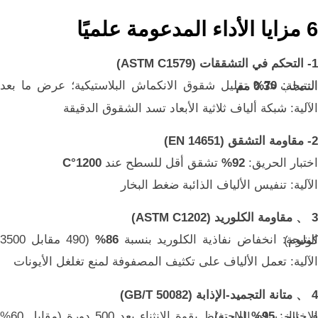
6 مزايا الأداء المدعومة علميًا
1- التحكم في التشققات (ASTM C1579)
النتيجة:
70%
تقليل شقوق الانكماش البلاستيكية؛ عرض ما بعد التصلب
<0.3 مم
الآلية: شبكة ألياف ثلاثية الأبعاد تسد الشقوق الدقيقة
2- مقاومة التشقق (EN 14651)
اختبار الحريق:
92%
تشقق أقل للسطح عند
1200°C
الآلية: تنفيس الألياف الذائبة ضغط البخار
3 、 مقاومة الكلوريد (ASTM C1202)
النتيجة: انخفاض نفاذية الكلوريد بنسبة
86%
(490 مقابل 3500 كولوم)
الآلية: تعمل الألياف على تكثيف المصفوفة لمنع تغلغل الأيونات
4 、 متانة التجميد-الإذابة (GB/T 50082)
الاختبار:
95%
الاحتفاظ بقوة الانثناء بعد 500 دورة (مقابل 60% في الخرسانة العادية)