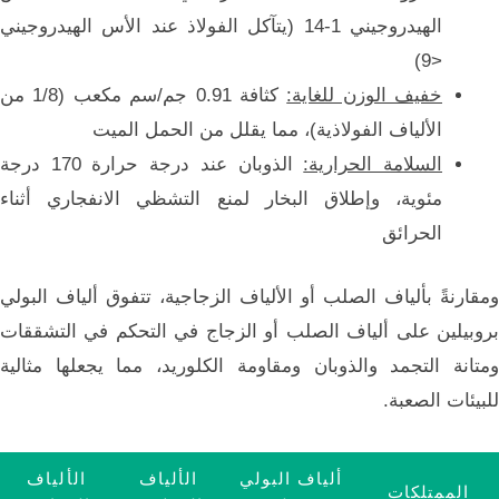
الهيدروجيني 1-14 (يتآكل الفولاذ عند الأس الهيدروجيني
<9)
خفيف الوزن للغاية:
كثافة 0.91 جم/سم مكعب (1/8 من
الألياف الفولاذية)، مما يقلل من الحمل الميت
السلامة الحرارية:
الذوبان عند درجة حرارة 170 درجة
مئوية، وإطلاق البخار لمنع التشظي الانفجاري أثناء
الحرائق
ومقارنةً بألياف الصلب أو الألياف الزجاجية، تتفوق ألياف البولي
بروبيلين على ألياف الصلب أو الزجاج في التحكم في التشققات
ومتانة التجمد والذوبان ومقاومة الكلوريد، مما يجعلها مثالية
للبيئات الصعبة.
ألياف البولي
الألياف
الألياف
الممتلكات