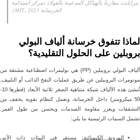
تيرابايت مقارنةً بالهياكل المدعمة بالفولاذ (مركز استدامة
الخرسانة MIT، 2023).
لماذا تتفوق خرسانة ألياف البولي
بروبلين على الحلول التقليدية؟
ألياف البولي بروبيلين (PP) هي بوليمرات اصطناعية مشتقة من
مونومرات البروبيلين عن طريق عمليات النفخ الذائب أو التلييف.
تُنشئ هذه الألياف شبكة متناهية الصغر ثلاثية الأبعاد (قطرها 10-
50 ميكرومتر) داخل الخرسانة، وتعمل كنظام تقوية يخفف من
التشققات ويعزز مقاومة الصدمات ويحسن من طول العمر.
تشمل السمات الرئيسية ما يلي:
المرونة الكيميائية:
مستقر في البيئات ذات الأس