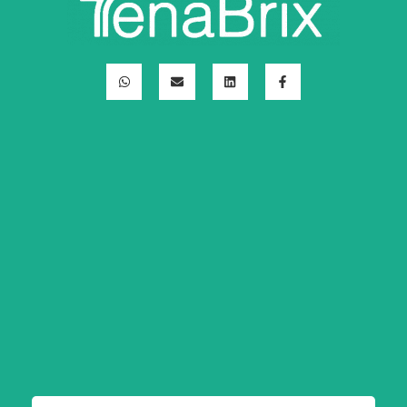
ف
ل
ا
و
ي
ي
ل
ا
س
ن
م
ت
ب
ك
غ
س
و
د
ل
آ
ك
إ
ف
ب
-
ن
ف
اسمك