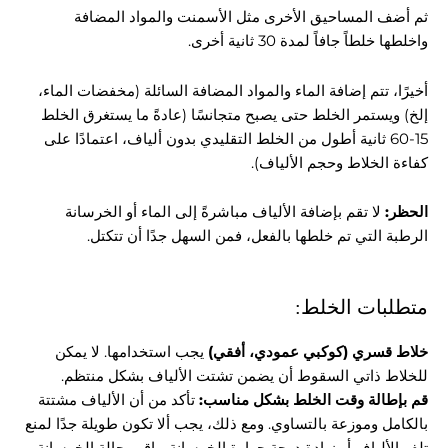
ثم أضف المساحيق الأخرى مثل الأسمنت والمواد المضافة
واخلطها خلطاً جافاً لمدة 30 ثانية أخرى.
أخيرًا، تتم إضافة الماء والمواد المضافة السائلة (مخفضات الماء،
إلخ) ويستمر الخلط حتى يصبح متجانسًا (عادةً ما يستغرق الخلط
15-60 ثانية أطول من الخلط التقليدي بدون ألياف، اعتمادًا على
كفاءة الخلاط وحجم الألياف).
الحظر:
لا تقم بإضافة الألياف مباشرةً إلى الماء أو الخرسانة
الرطبة التي تم خلطها بالفعل، فمن السهل جدًا أن تتكتل.
متطلبات الخلط:
خلاط قسري (كوكبي عمودي، أفقي)
يجب استخدامها. لا يمكن
للخلاط ذاتي السقوط أن يضمن تشتت الألياف بشكل منتظم.
قم بإطالة وقت الخلط بشكل مناسب:
تأكد من أن الألياف مشتتة
بالكامل وموزعة بالتساوي. ومع ذلك، يجب ألا تكون طويلة جدًا لمنع
تلف الألياف أو زيادة درجة حرارة الخرسانة. راقب حالة الخرسانة