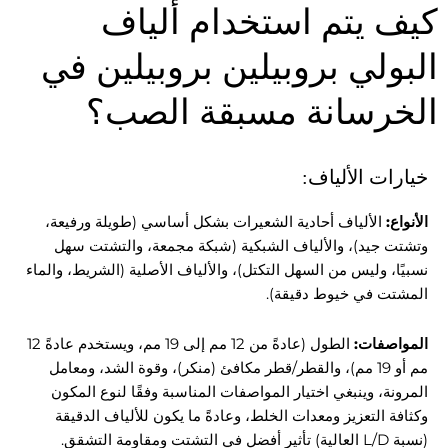
كيف يتم استخدام ألياف
البولي بروبيلين بروبيلين في
الخرسانة مسبقة الصب؟
خيارات الألياف:
الأنواع:
الألياف أحادية الشعيرات بشكل أساسي (طويلة ورفيعة،
وتشتت جيد)، والألياف الشبكية (شبكة مجمعة، والتشتت سهل
نسبيًا، وليس من السهل التكتل)، والألياف الأصلية (الشريط، والماء
المشتت في خيوط دقيقة).
المواصفات:
الطول (عادةً من 12 مم إلى 19 مم، ويستخدم عادةً 12
مم أو 19 مم)، والقطر/قطر مكافئ (منكر)، وقوة الشد، ومعامل
المرونة، وينبغي اختيار المواصفات المناسبة وفقًا لنوع المكون
وكثافة التعزيز ومعدات الخلط، وعادةً ما يكون للألياف الدقيقة
(نسبة L/D العالية) تأثير أفضل في التشتت ومقاومة التشقق.