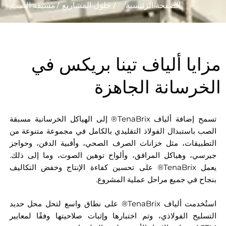
الصفحة الرئيسية
/
حلول المشاريع
/
مسبقة الصب
مزايا ألياف تينا بريكس في
الخرسانة الجاهزة
تسمح إضافة ألياف TenaBrix® إلى الهياكل الخرسانية مسبقة
الصب باستبدال الفولاذ التقليدي بالكامل في مجموعة متنوعة من
التطبيقات، مثل خزانات الصرف الصحي، وأقبية الدفن، وحواجز
جيرسي، وهياكل المرافق، وألواح توهين الصوت، وما إلى ذلك.
يعمل TenaBrix® على تحسين كفاءة الإنتاج وخفض التكاليف
بنجاح في جميع مراحل عملية المشروع.
استُخدمت ألياف TenaBrix® على نطاق واسع لتحل محل حديد
التسليح الفولاذي، وتم اختبارها وإثبات صلاحيتها وفقًا لمعايير