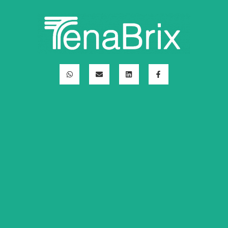
ف
ل
ا
و
ي
ي
ل
ا
س
ن
م
ت
ب
ك
غ
س
و
د
ل
آ
ك
إ
ف
ب
-
ن
ف