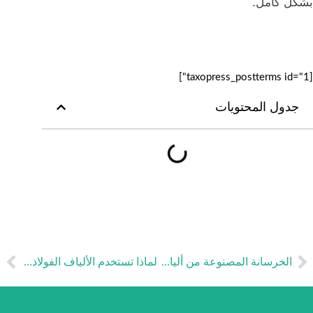
بشكل كامل.
[taxopress_postterms id="1"]
جدول المحتويات
لسابق
الت
الخرسانة المصنوعة من ألياف البولي بروبلين: الدليل النهائي لمواد البناء عالية الأداء
لماذا تستخدم الألياف الفولاذية في الأرضيات الصناعية؟