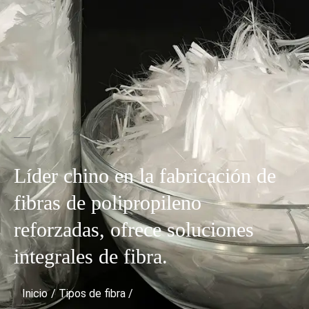
Líder chino en la fabricación de
fibras de polipropileno
reforzadas, ofrece soluciones
integrales de fibra.
Inicio
/
Tipos de fibra
/