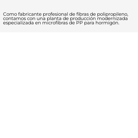
Como fabricante profesional de fibras de polipropileno,
contamos con una planta de producción modernizada
especializada en microfibras de PP para hormigón.
Especificaciones del rodillo caliente de 10 grupos
Fábrica de fibra Tenabrix-materiales de fibra
6 Líneas de producción automatizadas
Calidad estable de las materias primas
500 toneladas de existencias diarias
Rigurosas instalaciones de ensayo