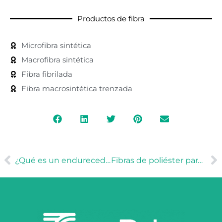
Productos de fibra
Microfibra sintética
Macrofibra sintética
Fibra fibrilada
Fibra macrosintética trenzada
Anterior
Si
¿Qué es un endurecedor de hormigón? | Beneficios, tipos y funcionamiento
Fibras de poliéster para el refuerzo del hormigón: Una guía completa para la construcción moderna