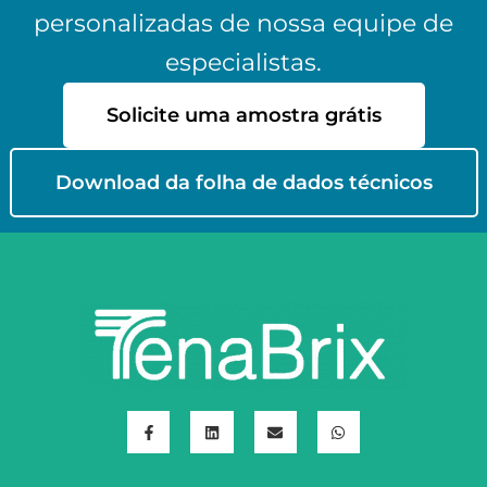
personalizadas de nossa equipe de
especialistas.
Solicite uma amostra grátis
Download da folha de dados técnicos
F
L
E
W
a
i
n
h
c
n
v
a
e
k
e
t
b
e
l
s