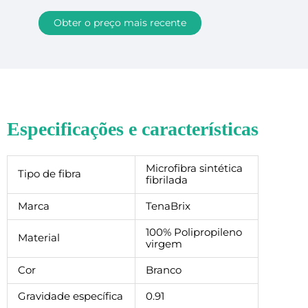
Obter o preço mais recente
Especificações e características
Microfibra sintética
Tipo de fibra
fibrilada
Marca
TenaBrix
100% Polipropileno
Material
virgem
Cor
Branco
Gravidade específica
0.91