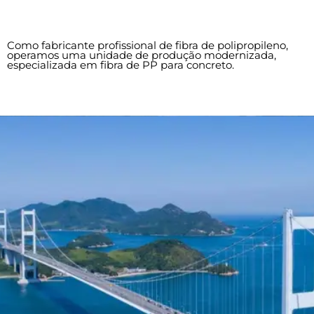
Como fabricante profissional de fibra de polipropileno,
operamos uma unidade de produção modernizada,
especializada em fibra de PP para concreto.
Fábrica de fibras Tenabrix - materiais de fibra
Especificações do rolo quente de 10 grupos
michem-tenabrix-fiber-factory-fiber-line
Qualidade estável das matérias-primas
Estoque diário de 500 toneladas
Instalações de teste rigorosas