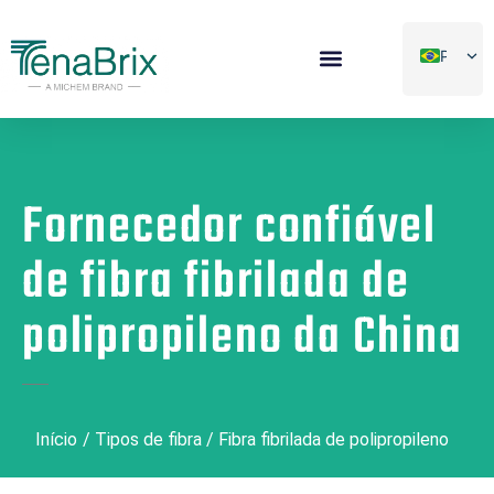
Pular
para
PT
o
conteúdo
EN
Tipos De Fibra
Soluções De Projeto
ES
AR
Fornecedor confiável
FR
de fibra fibrilada de
polipropileno da China
Início
/
Tipos de fibra
/
Fibra fibrilada de polipropileno